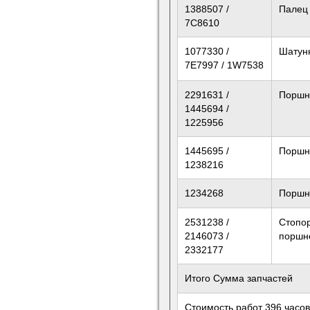
1388507 /
Палец
7C8610
1077330 /
Шатун
7E7997 / 1W7538
2291631 /
Поршн
1445694 /
1225956
1445695 /
Поршн
1238216
1234268
Поршн
2531238 /
Стопо
2146073 /
поршн
2332177
Итого Сумма запчастей
Стоимость работ 396 часов