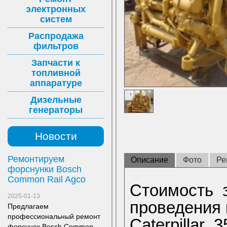
электронных
систем
Распродажа
фильтров
Запчасти к
топливной
аппаратуре
Дизельные
генераторы
Новости
Ремонтируем
Описание
Фото
Ре
форснунки Bosch
Common Rail Agco
Стоимость з
2025-01-13
проведения 
Предлагаем
профессиональный ремонт
Caterpillar 
форсунок Bosch Common