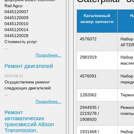
Rail Agco:
0445120007
Каталожный
Н
0445120009
номер запчасти
0445120010
0445120014
0445120028
4576072
Набор
Стоимость услуг:
AFTE
...
Подробнее...
2981919
Набор
маслян
Ремонт двигателей
4576091
Набор
2024-06-11
Осуществляем ремонт
перед
следующих двигателей:
...
1282062
Термо
Подробнее...
2944935 /
Ремко
Ремонт
2219278 /
помпы
автоматических
1908920
трансмиссий Allison
Transmission.
1931468 /
Набор