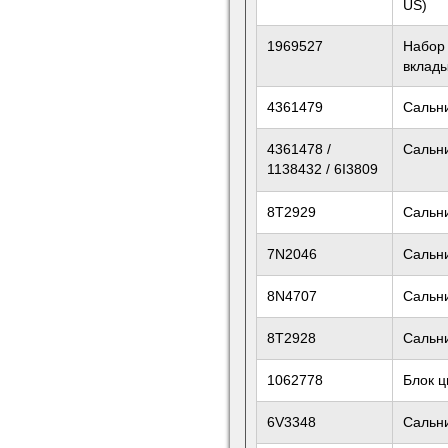
US)
1969527
Набор
вклад
4361479
Сальн
4361478 /
Сальн
1138432 / 6I3809
8T2929
Сальни
7N2046
Сальни
8N4707
Сальни
8T2928
Сальни
1062778
Блок 
6V3348
Сальн