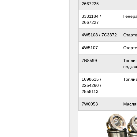
2667225
3331184 /
Генер
2667227
4W5108 / 7C3372
Старт
4W5107
Старт
7N8599
Топли
подкач
1698615 /
Топли
2254260 /
2558113
7W0053
Масля