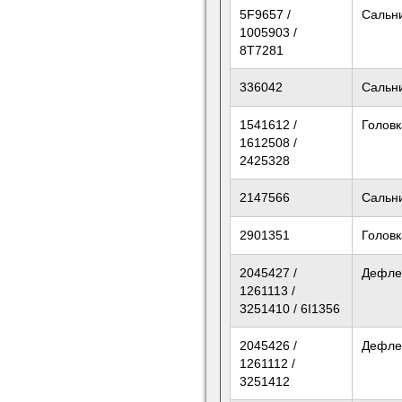
5F9657 /
Сальн
1005903 /
8T7281
336042
Сальн
1541612 /
Головк
1612508 /
2425328
2147566
Сальн
2901351
Головк
2045427 /
Дефле
1261113 /
3251410 / 6I1356
2045426 /
Дефле
1261112 /
3251412