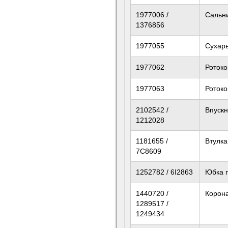
1977006 /
Сальн
1376856
1977055
Сухарь
1977062
Ротоко
1977063
Ротоко
2102542 /
Впускн
1212028
1181655 /
Втулка
7C8609
1252782 / 6I2863
Юбка 
1440720 /
Корон
1289517 /
1249434