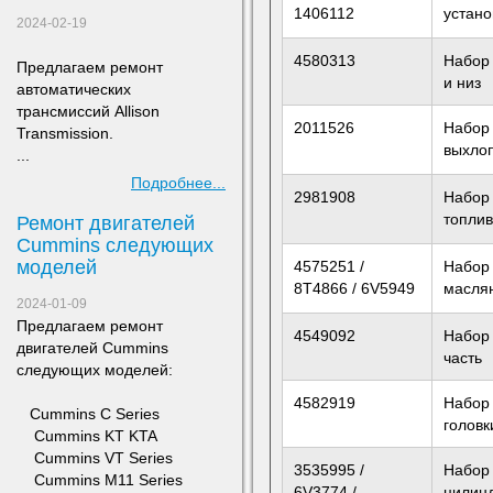
1406112
устан
2024-02-19
4580313
Набор 
Предлагаем ремонт
и низ
а
втоматических
трансмиссий Allison
2011526
Набор
Transmission.
выхлоп
...
Подробнее...
2981908
Набор
топлив
Ремонт двигателей
Сummins следующих
моделей
4575251 /
Набор
8T4866 / 6V5949
масля
2024-01-09
Предлагаем ремонт
4549092
Набор 
двигателей Сummins
часть
следующих моделей:
4582919
Набор
​ Cummins C Series
головк
Cummins KT KTA
Cummins VT Series
3535995 /
Набор 
Cummins M11 Series
6V3774 /
цилин