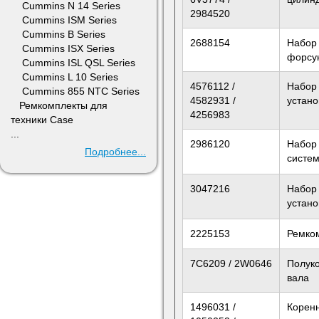
Cummins N 14 Series
2984520
Cummins ISM Series
Cummins B Series
2688154
Набор
Cummins ISX Series
форсу
Cummins ISL QSL Series
Cummins L 10 Series
4576112 /
Набор
Cummins 855 NTC Series
4582931 /
устано
Ремкомплекты для
4256983
техники Case
...
2986120
Набор
Подробнее...
систе
3047216
Набор
устан
2225153
Ремко
7C6209 / 2W0646
Полуко
вала
1496031 /
Корен