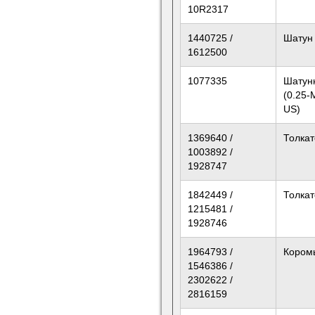
10R2317
1440725 /
Шатун
1612500
1077335
Шатун
(0.25
US)
1369640 /
Толкат
1003892 /
1928747
1842449 /
Толкат
1215481 /
1928746
1964793 /
Кором
1546386 /
2302622 /
2816159