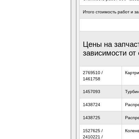
Итого стоимость работ и з
Цены на запчас
зависимости от
2769510 /
Картр
1461758
1457093
Турби
1438724
Распр
1438725
Распр
1527625 /
Колен
2410221 /