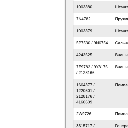
1003880
Штанг
7N4782
Пружи
1003879
Штанг
5P7530 / 9N6754
Сальн
4243625
Внешн
7E9782 / 9Y8176
Внешн
/ 2128166
1664377 /
Помпа
1220501 /
2128176 /
4160609
2W9726
Помпа
3315717 /
Генер