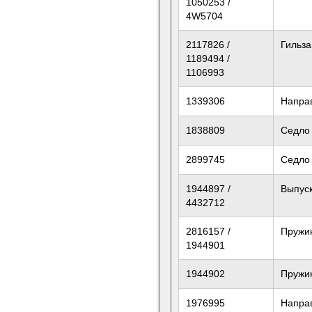
1050253 /
4W5704
2117826 /
Гильза
1189494 /
1106993
1339306
Напра
1838809
Седло
2899745
Седло
1944897 /
Выпус
4432712
2816157 /
Пружи
1944901
1944902
Пружи
1976995
Напра