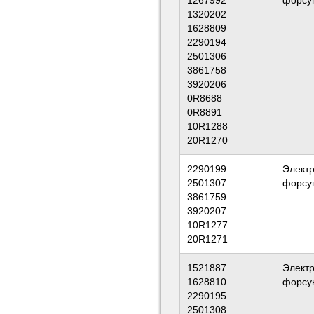
1267992
форсу
1320202
1628809
2290194
2501306
3861758
3920206
0R8688
0R8891
10R1288
20R1270
2290199
Элект
2501307
форсу
3861759
3920207
10R1277
20R1271
1521887
Элект
1628810
форсу
2290195
2501308