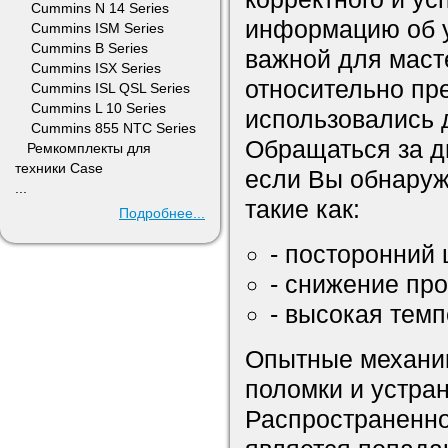
Cummins N 14 Series
информацию об у
Cummins ISM Series
Cummins B Series
важной для маст
Cummins ISX Series
относительно пр
Cummins ISL QSL Series
Cummins L 10 Series
использовались 
Cummins 855 NTC Series
Обращаться за д
Ремкомплекты для
техники Case
если Вы обнаруж
...
такие как:
Подробнее...
- посторонний
- снижение пр
- высокая темп
Опытные механик
поломки и устран
Распространенно