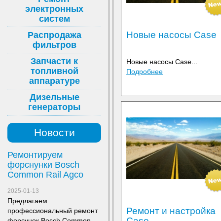
электронных
систем
Новые насосы Case
Распродажа
фильтров
Запчасти к
Новые насосы Case...
топливной
Подробнее
аппаратуре
Дизельные
генераторы
Новости
Ремонтируем
форснунки Bosch
Common Rail Agco
2025-01-13
Предлагаем
Ремонт и настройка
профессиональный ремонт
Case
форсунок Bosch Common