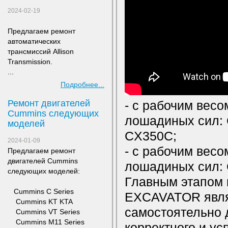
2024-02-19
Предлагаем ремонт
а
втоматических
трансмиссий Allison
Transmission.
...
Подробнее...
Ремонт двигателей
- с рабочим весо
Сummins следующих
лошадиных сил:
моделей
CX350C;
2024-01-09
- с рабочим вес
Предлагаем ремонт
двигателей Сummins
лошадиных сил:
следующих моделей:
Главным этапом 
​ Cummins C Series
EXCAVATOR являе
Cummins KT KTA
самостоятельно 
Cummins VT Series
Cummins M11 Series
корректного и у