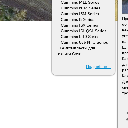
Cummins M11 Series
Cummins N 14 Series
Cummins ISM Series
Пр
Cummins B Series
об
Cummins ISX Series
нек
Cummins ISL QSL Series
ук
Cummins L 10 Series
наг
Cummins 855 NTC Series
Ес
Ремкомплекты для
пр
техники Case
Ка
...
дл
Подробнее...
ра
Ка
Да
сп
тр
О
д