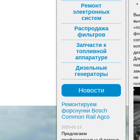
Ремонт
электронных
Вы
систем
вы
«п
Распродажа
фо
фильтров
со
Запчасти к
ко
топливной
ди
аппаратуре
Дл
ош
Дизельные
за
генераторы
не
гол
Новости
Ремонтируем
форснунки Bosch
Common Rail Agco
2025-01-13
Предлагаем
профессиональный ремонт