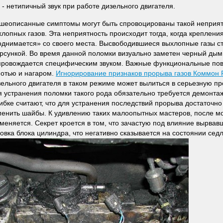
- нетипичный звук при работе дизельного двигателя.
шеописанные симптомы могут быть спровоцированы такой неприят
хлопных газов. Эта неприятность происходит тогда, когда креплени
однимается» со своего места. Высвободившиеся выхлопные газы с
рсункой. Во время данной поломки визуально заметен черный дым 
провождается специфическим звуком. Важные функциональные пов
потью и нагаром.
Игнорирование признаков прорыва газов Коммон
зельного двигателя в таком режиме может вылиться в серьезную п
я устранения поломки такого рода обязательно требуется демонтаж
ибке считают, что для устранения последствий прорыва достаточн
менить шайбы. К удивлению таких малоопытных мастеров, после м
 меняется. Секрет кроется в том, что зачастую под влияние вырва
овка блока цилиндра, что негативно сказывается на состоянии седл