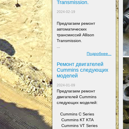
Transmission.
2024-02-19
Предлагаем ремонт
а
втоматических
трансмиссий Allison
Transmission.
...
Подробнее...
Ремонт двигателей
Сummins следующих
моделей
2024-01-09
Предлагаем ремонт
двигателей Сummins
следующих моделей:
​ Cummins C Series
Cummins KT KTA
Cummins VT Series