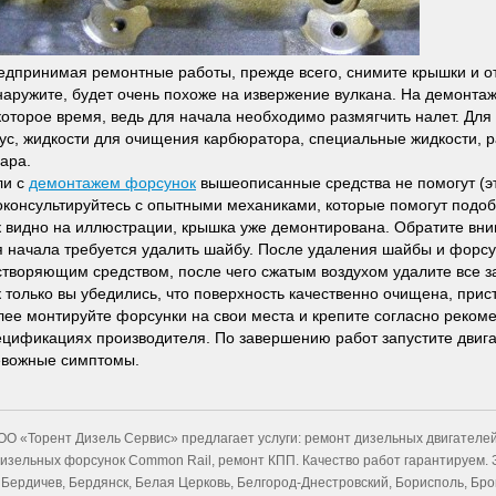
едпринимая ремонтные работы, прежде всего, снимите крышки и от
наружите, будет очень похоже на извержение вулкана. На демонта
оторое время, ведь для начала необходимо размягчить налет. Для э
сус, жидкости для очищения карбюратора, специальные жидкости, 
ара.
ли с
демонтажем форсунок
вышеописанные средства не помогут (эт
оконсультируйтесь с опытными механиками, которые помогут подо
к видно на иллюстрации, крышка уже демонтирована. Обратите вн
я начала требуется удалить шайбу. После удаления шайбы и форсу
створяющим средством, после чего сжатым воздухом удалите все з
к только вы убедились, что поверхность качественно очищена, прис
лее монтируйте форсунки на свои места и крепите согласно реком
ецификациях производителя. По завершению работ запустите двига
евожные симптомы.
ОО «Торент Дизель Сервис» предлагает услуги: ремонт дизельных двигателей
изельных форсунок Common Rail, ремонт КПП. Качество работ гарантируем. 
Бердичев, Бердянск, Белая Церковь, Белгород-Днестровский, Борисполь, Бр