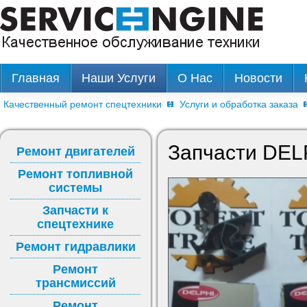
Главная
Наши Услуги
О Нас
Новости
Качественный ремонт спецтехники
Услуги и обработка заказа
Запчасти DEL
Ремонт двигателей
Ремонт топливной
системы
Запчасти к
спецтехнике
Ремонт гидравлики
Ремонт
трансмиссий
Ремонт