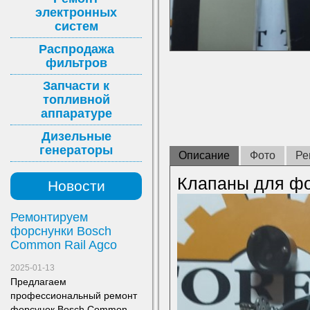
электронных
систем
Распродажа
фильтров
Запчасти к
топливной
аппаратуре
Дизельные
генераторы
Описание
Фото
Ре
Клапаны для фо
Новости
Ремонтируем
форснунки Bosch
Common Rail Agco
2025-01-13
Предлагаем
профессиональный ремонт
форсунок Bosch Common