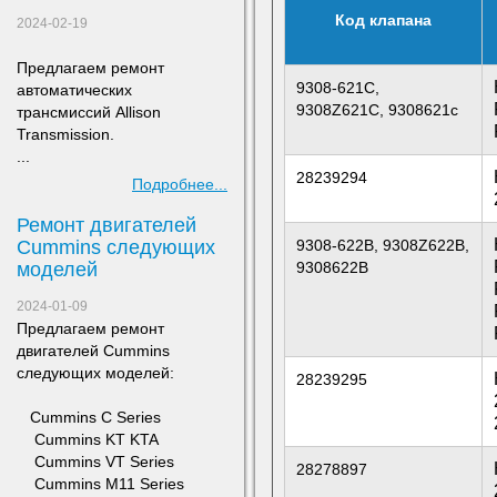
Код клапана
2024-02-19
Предлагаем ремонт
9308-621C,
а
втоматических
9308Z621C, 9308621c
трансмиссий Allison
Transmission.
...
28239294
Подробнее...
Ремонт двигателей
Сummins следующих
9308-622B, 9308Z622B,
моделей
9308622B
2024-01-09
Предлагаем ремонт
двигателей Сummins
следующих моделей:
28239295
​ Cummins C Series
Cummins KT KTA
Cummins VT Series
28278897
Cummins M11 Series