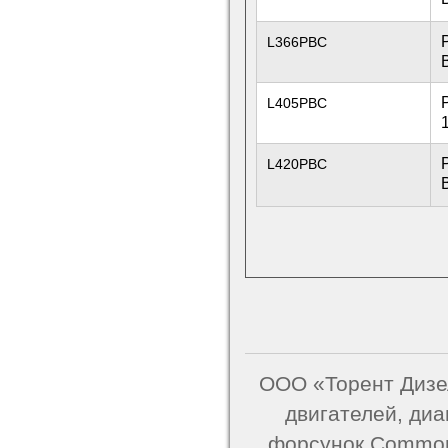
L366PBC
L405PBC
L420PBC
ООО «Торент Дизел
двигателей, ди
форсунок Common 