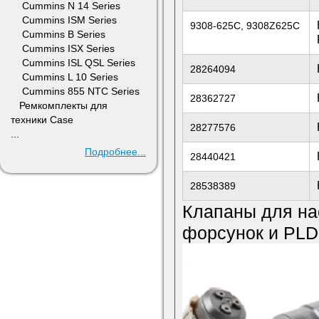
Cummins N 14 Series
Cummins ISM Series
9308-625C, 9308Z625C
Cummins B Series
Cummins ISX Series
Cummins ISL QSL Series
28264094
Cummins L 10 Series
Cummins 855 NTC Series
28362727
Ремкомплекты для
техники Case
28277576
...
Подробнее...
28440421
28538389
Клапаны для нас
форсунок и PLD