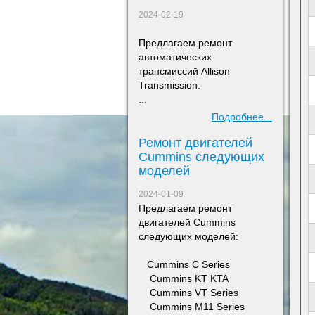
2024-02-19
Предлагаем ремонт
а
втоматических
трансмиссий Allison
Transmission.
...
Подробнее...
Ремонт двигателей
Сummins следующих
моделей
2024-01-09
Предлагаем ремонт
двигателей Сummins
следующих моделей:
​ Cummins C Series
Cummins KT KTA
Cummins VT Series
Cummins M11 Series