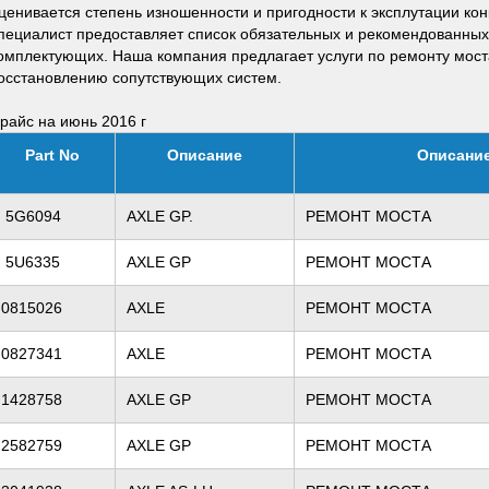
ценивается степень изношенности и пригодности к эксплутации кон
пециалист предоставляет список обязательных и рекомендованных 
омплектующих. Наша компания предлагает услуги по ремонту мост
осстановлению сопутствующих систем.
райс на июнь 2016 г
Part No
Описание
Описани
5G6094
AXLE GP.
РЕМОНТ МОСТА
5U6335
AXLE GP
РЕМОНТ МОСТА
0815026
AXLE
РЕМОНТ МОСТА
0827341
AXLE
РЕМОНТ МОСТА
1428758
AXLE GP
РЕМОНТ МОСТА
2582759
AXLE GP
РЕМОНТ МОСТА