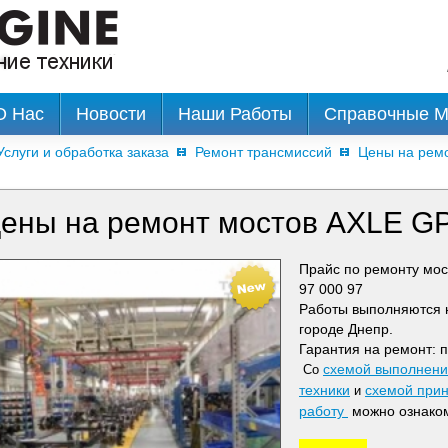
О Нас
Новости
Наши Работы
Справочные 
Услуги и обработка заказа
Ремонт трансмиссий
Цены на рем
ены на ремонт мостов AXLE GP
Прайс по ремонту мос
97 000 97
Работы выполняются н
городе Днепр.
Гарантия на ремонт: п
схемой выполнения
Со
техники
схемой прин
и
работу
можно ознако