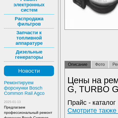
электронных
систем
Распродажа
фильтров
Запчасти к
топливной
аппаратуре
Дизельные
генераторы
Описание
Фото
Ре
Новости
Цены на ре
Ремонтируем
G, TURBO 
форснунки Bosch
Common Rail Agco
Прайс - каталог
2025-01-13
Предлагаем
Смотрите также 
профессиональный ремонт
форсунок Bosch Common