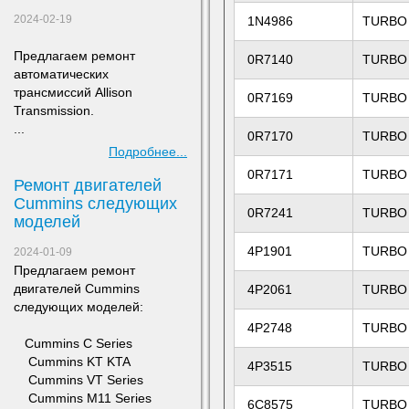
2024-02-19
1N4986
TURBO
Предлагаем ремонт
0R7140
TURBO
а
втоматических
трансмиссий Allison
0R7169
TURBO
Transmission.
...
0R7170
TURBO
Подробнее...
0R7171
TURBO
Ремонт двигателей
Сummins следующих
0R7241
TURBO
моделей
4P1901
TURBO
2024-01-09
Предлагаем ремонт
двигателей Сummins
4P2061
TURBO
следующих моделей:
4P2748
TURBO
​ Cummins C Series
Cummins KT KTA
4P3515
TURBO
Cummins VT Series
Cummins M11 Series
6C8575
TURBO