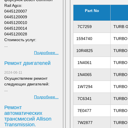
Rail Agco:
Part No
0445120007
0445120009
0445120010
7C7259
TURB 
0445120014
0445120028
1594740
TURBO
Стоимость услуг:
...
10R4825
TURBO
Подробнее...
Ремонт двигателей
1N4061
TURBO
2024-06-11
1N4065
TURBO
Осуществляем ремонт
следующих двигателей:
1W7294
TURBO
...
Подробнее...
7C6341
TURBO
Ремонт
7E0477
TURBO
автоматических
трансмиссий Allison
7W2877
TURBO
Transmission.