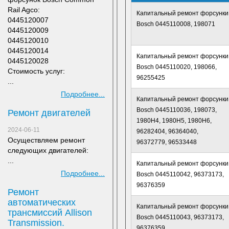
Rail Agco:
Капитальный ремонт форсунки
0445120007
Bosch 0445110008, 198071
0445120009
0445120010
0445120014
Капитальный ремонт форсунки
0445120028
Bosch 0445110020, 198066,
Стоимость услуг:
96255425
...
Подробнее...
Капитальный ремонт форсунки
Bosch 0445110036, 198073,
Ремонт двигателей
1980H4, 1980H5, 1980H6,
2024-06-11
96282404, 96364040,
Осуществляем ремонт
96372779, 96533448
следующих двигателей:
...
Капитальный ремонт форсунки
Подробнее...
Bosch 0445110042, 96373173,
96376359
Ремонт
автоматических
Капитальный ремонт форсунки
трансмиссий Allison
Bosch 0445110043, 96373173,
Transmission.
96376359