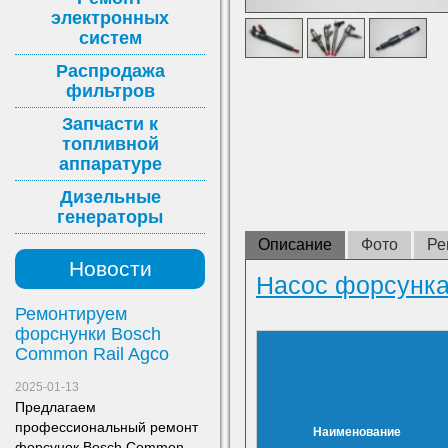
электронных
систем
Распродажа
фильтров
Запчасти к
топливной
аппаратуре
Дизельные
генераторы
Описание
Фото
Ре
Новости
Насос форсунка
Ремонтируем
форснунки Bosch
Common Rail Agco
2025-01-13
Предлагаем
профессиональный ремонт
Наименование
форсунок Bosch Common