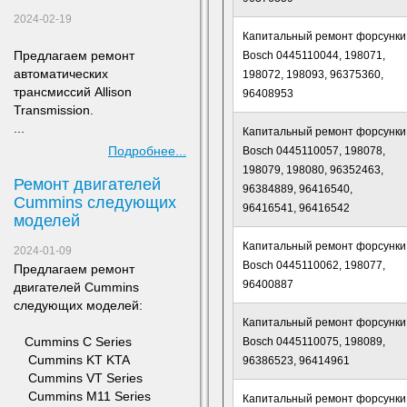
2024-02-19
Капитальный ремонт форсунки
Предлагаем ремонт
Bosch 0445110044, 198071,
а
втоматических
198072, 198093, 96375360,
трансмиссий Allison
96408953
Transmission.
...
Капитальный ремонт форсунки
Подробнее...
Bosch 0445110057, 198078,
198079, 198080, 96352463,
Ремонт двигателей
96384889, 96416540,
Сummins следующих
96416541, 96416542
моделей
Капитальный ремонт форсунки
2024-01-09
Bosch 0445110062, 198077,
Предлагаем ремонт
96400887
двигателей Сummins
следующих моделей:
Капитальный ремонт форсунки
​ Cummins C Series
Bosch 0445110075, 198089,
Cummins KT KTA
96386523, 96414961
Cummins VT Series
Cummins M11 Series
Капитальный ремонт форсунки