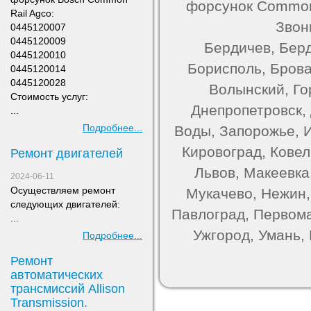
форсунок Common 
Rail Agco:
Звон
0445120007
0445120009
Бердичев, Берд
0445120010
Борисполь, Брова
0445120014
0445120028
Волынский, Го
Стоимость услуг:
Днепропетровск,
...
Подробнее...
Воды, Запорожье, 
Кировоград, Ковель
Ремонт двигателей
Львов, Макеевка
2024-06-11
Осуществляем ремонт
Мукачево, Нежин,
следующих двигателей:
Павлоград, Первома
...
Ужгород, Умань,
Подробнее...
Ремонт
автоматических
трансмиссий Allison
Transmission.