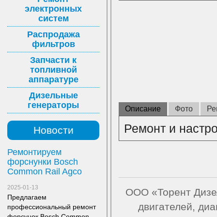
электронных
систем
Распродажа
фильтров
Запчасти к
топливной
аппаратуре
Дизельные
генераторы
Описание
Фото
Ре
Ремонт и настр
Новости
Ремонтируем
форснунки Bosch
Common Rail Agco
2025-01-13
ООО «Торент Дизел
Предлагаем
двигателей, ди
профессиональный ремонт
форсунок Bosch Common