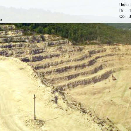
Часы 
Пн - П
Сб - 
<