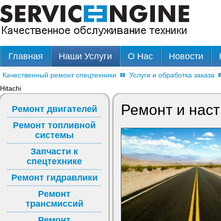
Главная
Наши Услуги
О Нас
Новости
Качественный ремонт спецтехники
Услуги и обработка заказа
Hitachi
Ремонт и наст
Ремонт двигателей
Ремонт топливной
системы
Запчасти к
спецтехнике
Ремонт гидравлики
Ремонт
трансмиссий
Ремонт