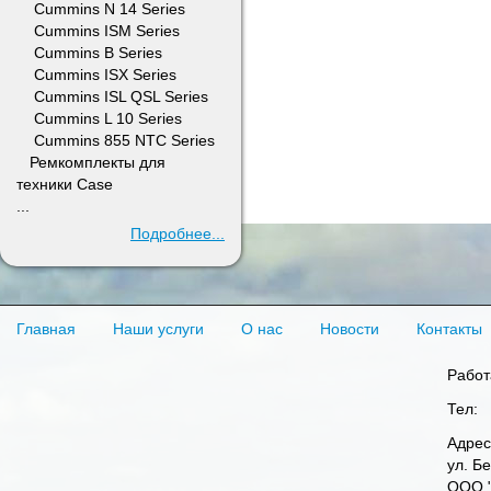
Cummins N 14 Series
Cummins ISM Series
Cummins B Series
Cummins ISX Series
Cummins ISL QSL Series
Cummins L 10 Series
Cummins 855 NTC Series
Ремкомплекты для
техники Case
...
Подробнее...
Главная
Наши услуги
О нас
Новости
Контакты
Работ
Тел:
Адрес
ул. Б
ООО "