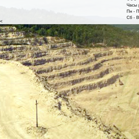
Часы 
Пн - П
Сб - 
<