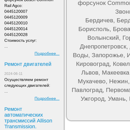
форсунок Common 
Rail Agco:
Звон
0445120007
0445120009
Бердичев, Берд
0445120010
Борисполь, Брова
0445120014
0445120028
Волынский, Го
Стоимость услуг:
Днепропетровск,
...
Подробнее...
Воды, Запорожье, 
Кировоград, Ковель
Ремонт двигателей
Львов, Макеевка
2024-06-11
Осуществляем ремонт
Мукачево, Нежин,
следующих двигателей:
Павлоград, Первома
...
Ужгород, Умань,
Подробнее...
Ремонт
автоматических
трансмиссий Allison
Transmission.