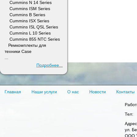
Cummins N 14 Series
Cummins ISM Series
Cummins B Series
Cummins ISX Series
Cummins ISL QSL Series
Cummins L 10 Series
Cummins 855 NTC Series
Ремкомплекты для
техники Case
...
Подробнее...
Главная
Наши услуги
О нас
Новости
Контакты
Работ
Тел:
Адрес
ул. Б
ООО "