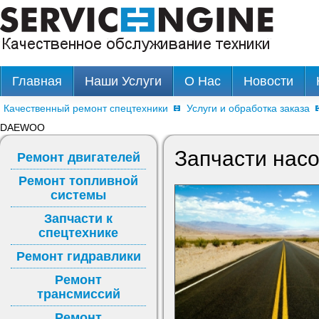
Главная
Наши Услуги
О Нас
Новости
Качественный ремонт спецтехники
Услуги и обработка заказа
DAEWOO
Запчасти на
Ремонт двигателей
Ремонт топливной
системы
Запчасти к
спецтехнике
Ремонт гидравлики
Ремонт
трансмиссий
Ремонт