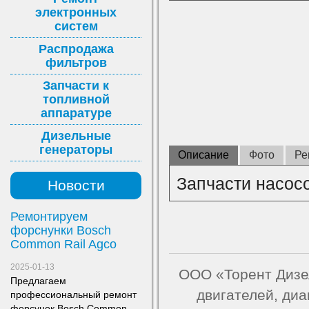
электронных
систем
Распродажа
фильтров
Запчасти к
топливной
аппаратуре
Дизельные
генераторы
Описание
Фото
Ре
Запчасти насос
Новости
Ремонтируем
форснунки Bosch
Common Rail Agco
2025-01-13
ООО «Торент Дизел
Предлагаем
двигателей, ди
профессиональный ремонт
форсунок Bosch Common