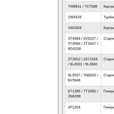
7W8841 / 7C7598
Картр
1W3429
Турби
1W1604
Картр
3T4584 / 6V5227 /
Старт
3T4586 / 3T2647 /
9G4338
3T2652 / 2071558
Старт
/ 9L4501 / 9L4560
9L3597 / 7N6503 /
Старт
6V3948
6T1395 / 7T2095 /
Генер
2N6398
2P1204
Генер