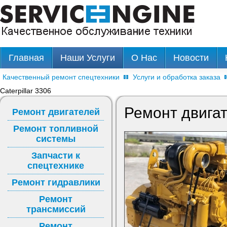
Главная
Наши Услуги
О Нас
Новости
Качественный ремонт спецтехники
Услуги и обработка заказа
Caterpillar 3306
Ремонт двигате
Ремонт двигателей
Ремонт топливной
системы
Запчасти к
спецтехнике
Ремонт гидравлики
Ремонт
трансмиссий
Ремонт