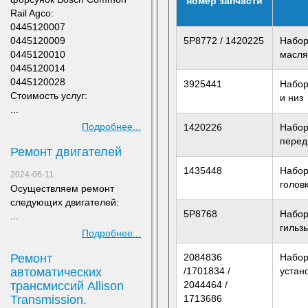
номер запчасти
Rail Agco:
0445120007
0445120009
5P8772 / 1420225
Набор
0445120010
масля
0445120014
0445120028
3925441
Набор
Стоимость услуг:
и низ
...
Подробнее...
1420226
Набор
перед
Ремонт двигателей
1435448
Набор
2024-06-11
голов
Осуществляем ремонт
следующих двигателей:
5P8768
Набор
...
гильз
Подробнее...
Ремонт
2084836
Набор
автоматических
/1701834 /
устан
трансмиссий Allison
2044464 /
Transmission.
1713686