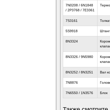
7N0208 / 6N1848
Термо
/ 2P3768 / 7E3361
7S3161
Толка
5S9918
Штанг
8N3324
Кором
клапа
8N3326 / 9N5980
Кором
клапа
8N3252 / 8N3251
Вал к
7N8876
Голов
7N6550 / 1N3576
Блок
Также смотрите