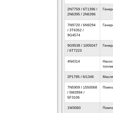
2N7759 / 6T1396 /
Генер
2N6395 / 2N6396
7N9720 / 6N9294
Генер
/ 3T6352 /
9G4574
9G9538 / 1005047
Генер
/ 6T7223
4N4314
Насос
топли
2P1785 / 6I1346
Масля
7N5909 / 1550068
Помп
/ 5M2894 /
5F3106
1W3060
Помп