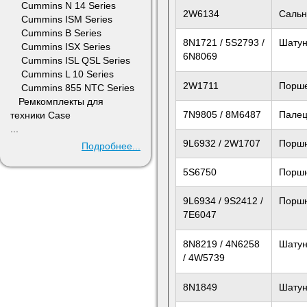
Cummins N 14 Series
2W6134
Сальн
Cummins ISM Series
Cummins B Series
8N1721 / 5S2793 /
Шату
Cummins ISX Series
6N8069
Cummins ISL QSL Series
Cummins L 10 Series
2W1711
Порш
Cummins 855 NTC Series
Ремкомплекты для
7N9805 / 8M6487
Палец
техники Case
...
9L6932 / 2W1707
Поршн
Подробнее...
5S6750
Поршн
9L6934 / 9S2412 /
Поршн
7E6047
8N8219 / 4N6258
Шатун
/ 4W5739
8N1849
Шатун