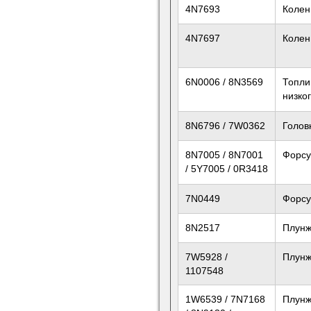
4N7693
Колен
4N7697
Колен
6N0006 / 8N3569
Топли
низко
8N6796 / 7W0362
Голов
8N7005 / 8N7001
Форсу
/ 5Y7005 / 0R3418
7N0449
Форсу
8N2517
Плун
7W5928 /
Плун
1107548
1W6539 / 7N7168
Плун