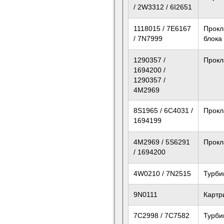
/ 2W3312 / 6I2651
1118015 / 7E6167
Прокл
/ 7N7999
блока
1290357 /
Прок
1694200 /
1290357 /
4M2969
8S1965 / 6C4031 /
Прок
1694199
4M2969 / 5S6291
Прок
/ 1694200
4W0210 / 7N2515
Турби
9N0111
Картр
7C2998 / 7C7582
Турби