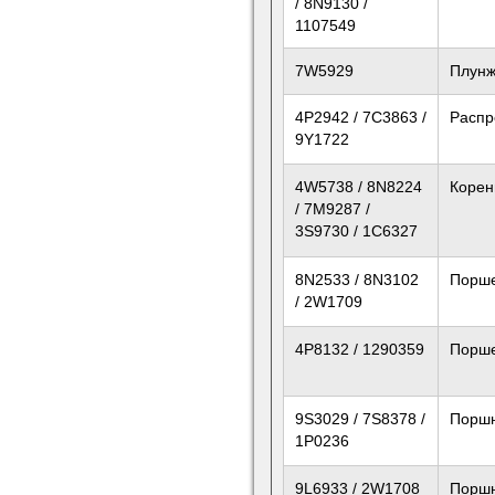
/ 8N9130 /
1107549
7W5929
Плун
4P2942 / 7C3863 /
Распр
9Y1722
4W5738 / 8N8224
Корен
/ 7M9287 /
3S9730 / 1C6327
8N2533 / 8N3102
Порш
/ 2W1709
4P8132 / 1290359
Порш
9S3029 / 7S8378 /
Поршн
1P0236
9L6933 / 2W1708
Поршн