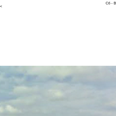
Сб - 
<