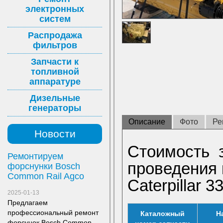
электронных
систем
Распродажа
фильтров
Запчасти к
топливной
аппаратуре
Дизельные
генераторы
Описание
Фото
Ре
Новости
Стоимость з
Ремонтируем
проведения 
форснунки Bosch
Common Rail Agco
Caterpillar 3
2025-01-13
Предлагаем
профессиональный ремонт
Каталожный
Н
форсунок Bosch Common