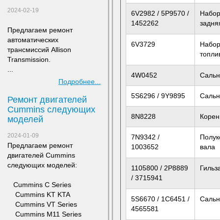
2024-02-19
6V2982 / 5P9570 /
Набор
1452262
задня
Предлагаем ремонт
а
втоматических
6V3729
Набор
трансмиссий Allison
топли
Transmission.
...
4W0452
Сальн
Подробнее...
5S6296 / 9Y9895
Сальн
Ремонт двигателей
Сummins следующих
8N8228
Корен
моделей
2024-01-09
7N9342 /
Полук
Предлагаем ремонт
1003652
вала
двигателей Сummins
следующих моделей:
1105800 / 2P8889
Гильз
/ 3715941
​ Cummins C Series
Cummins KT KTA
5S6670 / 1C6451 /
Сальн
Cummins VT Series
4565581
Cummins M11 Series