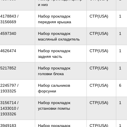
и низ
4178843 /
Набор прокладок
CTP(USA)
1
3156669
передняя крышка
4597340
Набор прокладок
CTP(USA)
1
масляный охладитель
4626474
Набор прокладок
CTP(USA)
1
задняя часть
5217852
Набор прокладок
CTP(USA)
1
головки блока
2245797 /
Набор сальников
CTP(USA)
6
1933325
форсунки
3156714 /
Набор прокладок
CTP(USA)
1
1433010 /
установки помпы
1933326
3949183
Набор прокладок
CTP(USA)
1