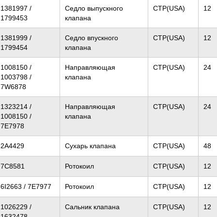
1381997 /
Седло выпускного
CTP(USA)
12
1799453
клапана
1381999 /
Седло впускного
CTP(USA)
12
1799454
клапана
1008150 /
Направляющая
CTP(USA)
24
1003798 /
клапана
7W6878
1323214 /
Направляющая
CTP(USA)
24
1008150 /
клапана
7E7978
2A4429
Сухарь клапана
CTP(USA)
48
7C8581
Ротокоил
CTP(USA)
12
6I2663 / 7E7977
Ротокоил
CTP(USA)
12
1026229 /
Сальник клапана
CTP(USA)
12
1632478