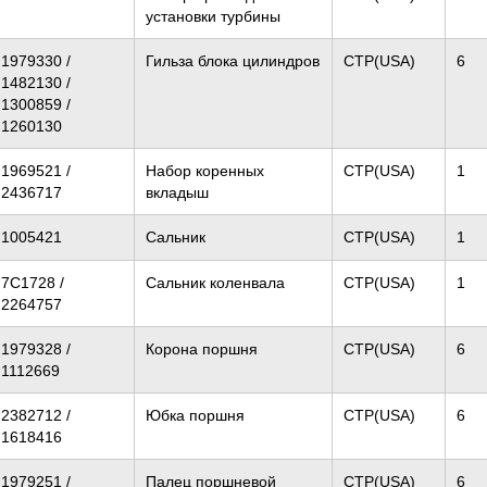
установки турбины
1979330 /
Гильза блока цилиндров
CTP(USA)
6
1482130 /
1300859 /
1260130
1969521 /
Набор коренных
CTP(USA)
1
2436717
вкладыш
1005421
Сальник
CTP(USA)
1
7C1728 /
Сальник коленвала
CTP(USA)
1
2264757
1979328 /
Корона поршня
CTP(USA)
6
1112669
2382712 /
Юбка поршня
CTP(USA)
6
1618416
1979251 /
Палец поршневой
CTP(USA)
6