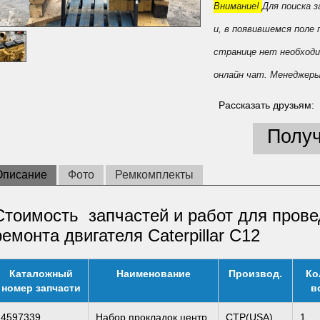
Внимание!
Для поиска 
и, в появившемся поле
странице нет необходи
онлайн чат. Менеджеры
Рассказать друзьям:
Получ
Описание
Фото
Ремкомплекты
Стоимость запчастей и работ для прове
ремонта двигателя Caterpillar C12
Каталожный
Наименование
Производ.
Ко
номер запчасти
в
4597339
Набор прокладок центр
CTP(USA)
1