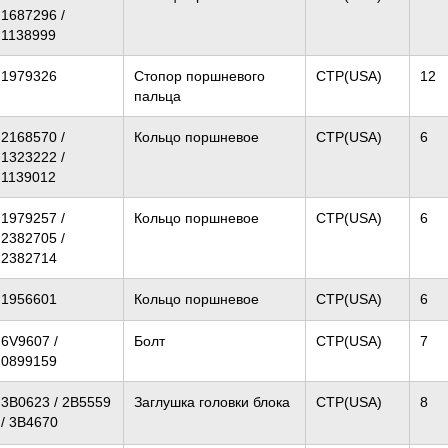
1687296 /
1138999
1979326
Стопор поршневого
CTP(USA)
12
пальца
2168570 /
Кольцо поршневое
CTP(USA)
6
1323222 /
1139012
1979257 /
Кольцо поршневое
CTP(USA)
6
2382705 /
2382714
1956601
Кольцо поршневое
CTP(USA)
6
6V9607 /
Болт
CTP(USA)
7
0899159
3B0623 / 2B5559
Заглушка головки блока
CTP(USA)
8
/ 3B4670