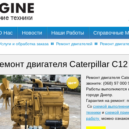
О Нас
Новости
Наши Работы
Справочные 
Услуги и обработка заказа
Ремонт двигателей
Ремонт двигател
емонт двигателя Caterpillar C12
Ремонт двигателя Cate
звоните: (068) 97 000 
Работы выполняются н
городе Днепр.
Гарантия на ремонт: п
схемой выполнения
Со
техники
схемой прин
и
работу
можно ознако