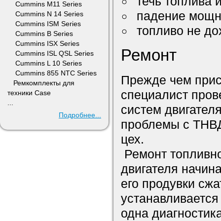
течь топлива 
Cummins M11 Series
падение мощно
Cummins N 14 Series
Cummins ISM Series
топливо не до
Cummins B Series
Cummins ISX Series
Ремонт
Cummins ISL QSL Series
Cummins L 10 Series
Cummins 855 NTC Series
Прежде чем прис
Ремкомплекты для
специалист пров
техники Case
...
систем двигателя
Подробнее...
проблемы с ТНВД
цех.
Ремонт топливно
двигателя начина
его продувки сж
устанавливается 
одна диагностика