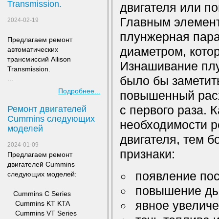
Transmission.
двигателя или п
Главным элемент
2024-02-19
плунжерная пара
Предлагаем ремонт
диаметром, котор
а
втоматических
трансмиссий Allison
Изнашивание пл
Transmission.
было бы заметит
...
Подробнее...
повышенный расх
с первого раза. 
Ремонт двигателей
Сummins следующих
необходимости р
моделей
двигателя, тем 
2024-01-09
признаки:
Предлагаем ремонт
двигателей Сummins
появление по
следующих моделей:
повышение ды
​ Cummins C Series
явное увеличе
Cummins KT KTA
Cummins VT Series