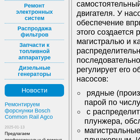
самостоятельный
Ремонт
электронных
двигателя. У нас
систем
обеспечение впр
Распродажа
этого создается
фильтров
магистралью и к
Запчасти к
распределительн
топливной
аппаратуре
последовательно
Дизельные
регулирует его о
генераторы
насосов:
Новости
рядные (произ
парой по числ
Ремонтируем
с распределит
форснунки Bosch
Common Rail Agco
плунжера, обс
2025-01-13
магистральные 
Предлагаем
плунжерным. И
профессиональный ремонт