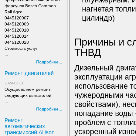
форсунок Bosch Common
нагнетая топли
Rail Agco:
цилиндр)
0445120007
0445120009
0445120010
0445120014
Причины и с
0445120028
Стоимость услуг:
Т
...
Подробнее...
Дизельный двига
Ремонт двигателей
эксплуатации аг
2024-06-11
использование то
Осуществляем ремонт
чужеродными час
следующих двигателей:
...
свойствами), не
Подробнее...
попадание воды 
Ремонт
проблем с топли
автоматических
ускоренный изно
трансмиссий Allison