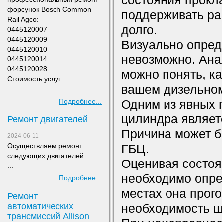
состояния прокл
форсунок Bosch Common
поддерживать ра
Rail Agco:
долго.
0445120007
0445120009
Визуально опред
0445120010
невозможно. Ана
0445120014
0445120028
можно понять, к
Стоимость услуг:
вашем дизельном
...
Подробнее...
Одним из явных 
цилиндра являет
Ремонт двигателей
Причина может б
2024-06-11
Осуществляем ремонт
ГБЦ.
следующих двигателей:
Оценивая состоя
...
необходимо опре
Подробнее...
местах она прого
Ремонт
автоматических
необходимость ш
трансмиссий Allison