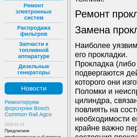
Ремонт
электронных
Ремонт прок
систем
Замена прок
Распродажа
фильтров
Запчасти к
Наиболее уязвим
топливной
его прокладки.
аппаратуре
Прокладка (либо
Дизельные
подвергаются дей
генераторы
которого они изг
Новости
Поломки и неисп
цилиндра, связан
Ремонтируем
форснунки Bosch
повлиять на сост
Common Rail Agco
необходимости е
2025-01-13
крайне важно пе
Предлагаем
профессиональный ремонт