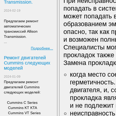
При неисправнос
Transmission.
попадать в систе
2024-02-19
может попадать в
Предлагаем ремонт
образованием эм
а
втоматических
опасно, так как 
трансмиссий Allison
Transmission.
и возможен полны
...
Специалисты мог
Подробнее...
прокладок также 
Ремонт двигателей
Замена прокладки
Сummins следующих
моделей
когда место с
2024-01-09
герметичность.
Предлагаем ремонт
двигателей Сummins
двигателя, и, 
следующих моделей:
прокладка явля
​ Cummins C Series
и не подлежит
Cummins KT KTA
неисправность
Cummins VT Series