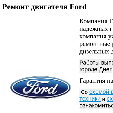
Ремонт двигателя Ford
Компания F
надежных г
компания у
ремонтные 
дизельных 
Работы выпо
городе Дне
Гарантия на
схемой 
Со
техники
сх
и
ознакомить